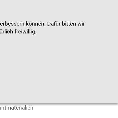
Gebärdensprache
|
Leichte Sprache
erbessern können. Dafür bitten wir
ich freiwillig.
en
fografiken
intmaterialien