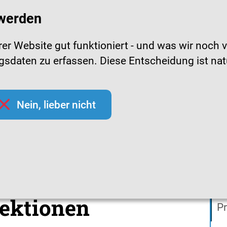
 werden
r Website gut funktioniert - und was wir noch v
daten zu erfassen. Diese Entscheidung ist natürl
pfchecks
Hygienetipps
Mediathek
Them
Nein, lieber nicht
ien zu Atemwegsinfektionen
ien zu
In
ektionen
Pr