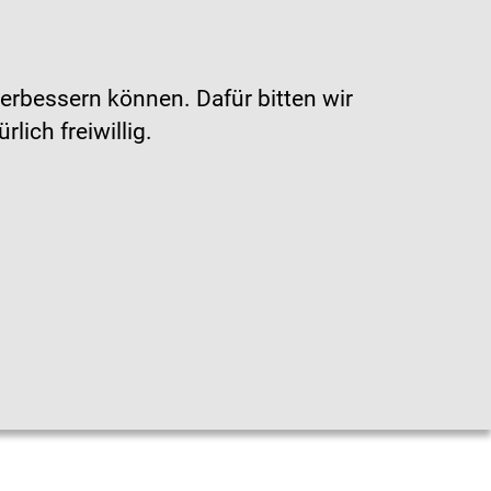
Gebärdensprache
|
Leichte Sprache
erbessern können. Dafür bitten wir
ich freiwillig.
en
n
ten