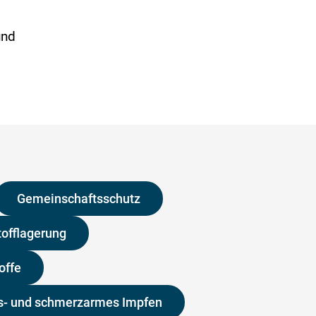
und
Gemeinschaftsschutz
tofflagerung
offe
s- und schmerzarmes Impfen