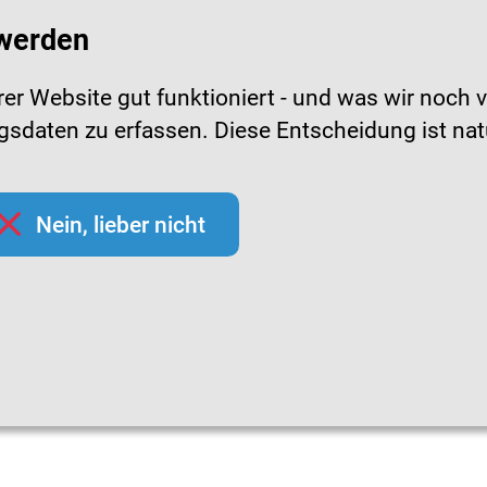
 werden
r Website gut funktioniert - und was wir noch v
daten zu erfassen. Diese Entscheidung ist natürl
pfchecks
Hygienetipps
Mediathek
Them
Nein, lieber nicht
es zum Impfen
Schutz vor ansteckenden Krankheite
nsteckenden Krankhei