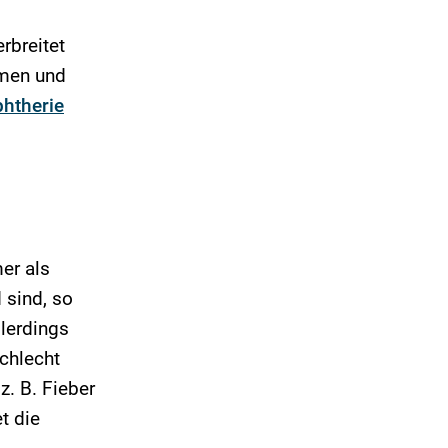
rbreitet
mmen und
phtherie
er als
 sind, so
llerdings
schlecht
. B. Fieber
t die