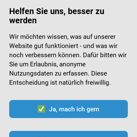
Helfen Sie uns, besser zu
werden
Suche
Menü
Wir möchten wissen, was auf unserer
Website gut funktioniert - und was wir
Corona-Impfung bei
noch verbessern können. Dafür bitten wir
Sie um Erlaubnis, anonyme
Kindern
Nutzungsdaten zu erfassen. Diese
Entscheidung ist natürlich freiwillig.
Ja, mach ich gern
Die Ständige Impfkommission (STIKO)
hat die Empfehlungen für die COVID-19-
Impfung im Juli 2026 aktualisiert. Unsere