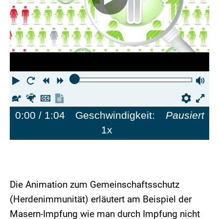
Abspielen
Neustart
Zurück
Vorwärts
La
Langsamer
Schneller
Untertitel
Transkription
Einste
Vo
ausblenden
anzeigen
ei
0:00
/ 1:04
Geschwindigkeit:
Pausiert
1x
Die Animation zum Gemeinschaftsschutz
(Herdenimmunität) erläutert am Beispiel der
Masern-Impfung wie man durch Impfung nicht