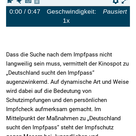
Langsamer
Schneller
Untertitel
Transkription
Einste
Vo
ausblenden
anzeigen
ei
0:00
/ 0:47
Geschwindigkeit:
Pausiert
1x
Dass die Suche nach dem Impfpass nicht
langweilig sein muss, vermittelt der Kinospot zu
„Deutschland sucht den Impfpass“
augenzwinkernd. Auf dynamische Art und Weise
wird dabei auf die Bedeutung von
Schutzimpfungen und den persönlichen
Impfcheck aufmerksam gemacht. Im
Mittelpunkt der Maßnahmen zu „Deutschland
sucht den Impfpass“ steht der Impfschutz