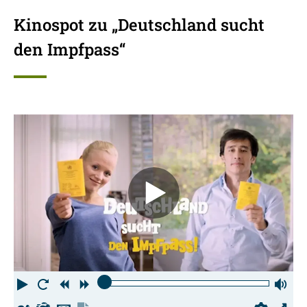
Kinospot zu „Deutschland sucht
den Impfpass“
Abspielen
Neustart
Zurück
Vorwärts
La