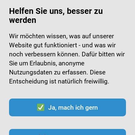
Helfen Sie uns, besser zu
werden
Suche
Menü
Wir möchten wissen, was auf unserer
Website gut funktioniert - und was wir
Filme zur Impfung
noch verbessern können. Dafür bitten wir
Sie um Erlaubnis, anonyme
Nutzungsdaten zu erfassen. Diese
Entscheidung ist natürlich freiwillig.
Erklärvideos zur
Grippeimpfung
Ja, mach ich gern
Zwei Erklärvideos zeigen, wann und warum die
Grippeimpfung sinnvoll ist. Die beiden Videos