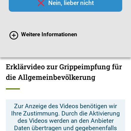
Nein, lieber nicht
richten sich an die Allgemeinbevölkerung und
insbesondere an die, für die die Grippeimpfung
ausdrücklich empfohlen wird: Menschen ab 60,
Schwangere, chronisch Kranke sowie
Weitere Informationen
medizinisches Personal.
Erklärvideo zur Grippeimpfung für
die Allgemeinbevölkerung
Zur Anzeige des Videos benötigen wir
Ihre Zustimmung. Durch die Aktivierung
des Videos werden an den Anbieter
Daten übertragen und gegebenenfalls