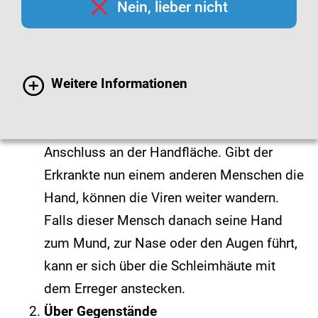
Bei der Kontaktinfektion (manchmal auch als
Nein, lieber nicht
Schmierinfektion bezeichnet) werden Erreger
über eine Kette von Berührungen weiter gereicht.
Weitere Informationen
Von Mensch zu Mensch
Wenn zum Beispiel ein Grippe-Patient in
die Hand niest, haften die Viren im
Anschluss an der Handfläche. Gibt der
Erkrankte nun einem anderen Menschen die
Hand, können die Viren weiter wandern.
Falls dieser Mensch danach seine Hand
zum Mund, zur Nase oder den Augen führt,
kann er sich über die Schleimhäute mit
dem Erreger anstecken.
Über Gegenstände