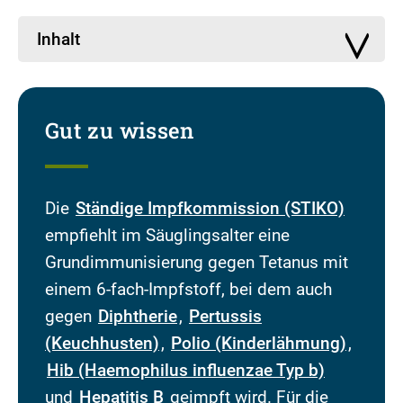
Inhalt
Gut zu wissen
Die
Ständige Impfkommission (STIKO)
empfiehlt im Säuglingsalter eine
Grundimmunisierung gegen Tetanus mit
einem 6-fach-Impfstoff, bei dem auch
gegen
Diphtherie
,
Pertussis
(Keuchhusten)
,
Polio (Kinderlähmung)
,
Hib (Haemophilus influenzae Typ b)
und
Hepatitis B
geimpft wird. Für die