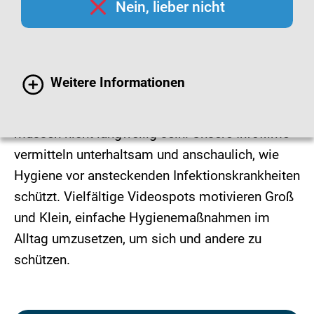
Nein, lieber nicht
anschaulich und
unterhaltsam im Infofilm
Weitere Informationen
Informationen rund um den Infektionsschutz
müssen nicht langweilig sein: Unsere Infofilme
vermitteln unterhaltsam und anschaulich, wie
Hygiene vor ansteckenden Infektionskrankheiten
schützt. Vielfältige Videospots motivieren Groß
und Klein, einfache Hygienemaßnahmen im
Alltag umzusetzen, um sich und andere zu
schützen.