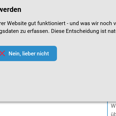
 werden
Gebärdensprac
r Website gut funktioniert - und was wir noch v
daten zu erfassen. Diese Entscheidung ist natürl
pfchecks
Hygienetipps
Mediathek
Them
Nein, lieber nicht
teckbriefe
Ringelröteln
ELN
Wa
Wi
ü