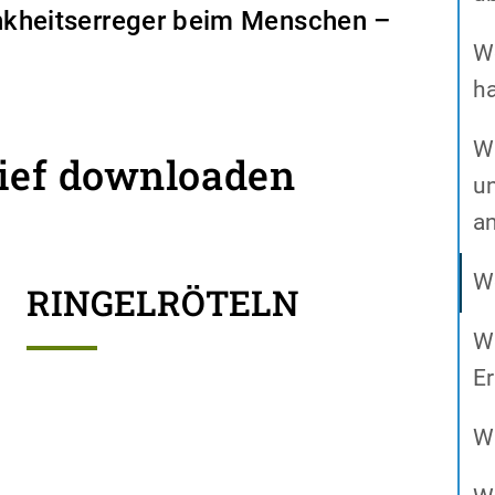
nkheitserreger beim Menschen –
W
h
Wa
rief downloaden
un
a
We
RINGELRÖTELN
Wa
E
W