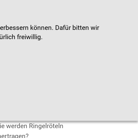
he
|
Leichte Sprache
|
Sprachen
erbessern können. Dafür bitten wir
ich freiwillig.
en
s sind Ringelröteln?
e werden Ringelröteln
bertragen?