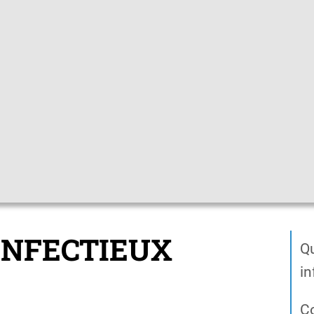
Gebärdensprac
pfchecks
Hygienetipps
Mediathek
Them
teckbriefe
Érythème infectieux
INFECTIEUX
Qu
in
C