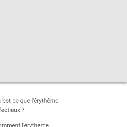
he
|
Leichte Sprache
|
Sprachen
en
'est-ce que l'érythème
fectieux ?
omment l'érythème