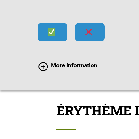
Infektionen
Impfen
Im
More information
Infektionen
Erregers
ÉRYTHÈME 