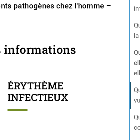
gents pathogènes chez l'homme –
in
Q
la
s informations
Qu
el
el
ÉRYTHÈME
Qu
INFECTIEUX
vu
Qu
co