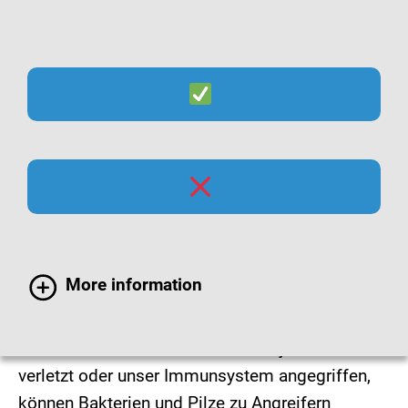
Suche
Menü
Hautinfektionen
Unsere Haut ist wie ein Schutzschild von einer
More information
Vielzahl von Bakterien und Pilzen besiedelt.
Diese Kleinstlebewesen sind Bestandteil der
natürlichen Hautflora. Ist die Haut jedoch
verletzt oder unser Immunsystem angegriffen,
können Bakterien und Pilze zu Angreifern