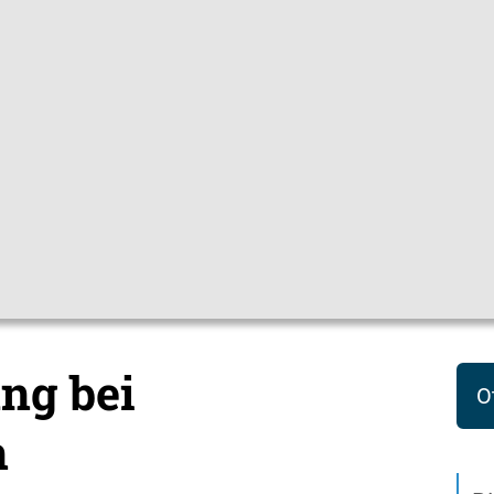
Gebärdensprac
pfchecks
Hygienetipps
Mediathek
Them
ene
Röteln
ng bei
O
n