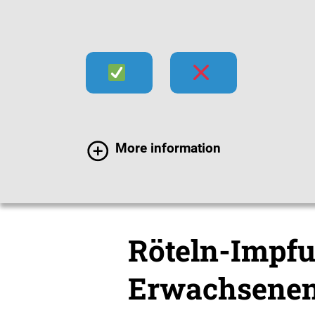
Infektionen
Impfen
Im
More information
Impfen
Für Erwachs
Röteln-Impfu
Erwachsene