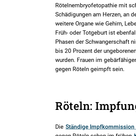
Rötelnembryofetopathie mit sc
Schädigungen am Herzen, an d
weitere Organe wie Gehirn, Lebe
Früh- oder Totgeburt ist ebenfal
Phasen der Schwangerschaft ni
bis 20 Prozent der ungeborenen 
wurden. Frauen im gebärfähigen
gegen Röteln geimpft sein.
Röteln: Impfun
Die
Ständige Impfkommission 
gegen Röteln schon im frühen