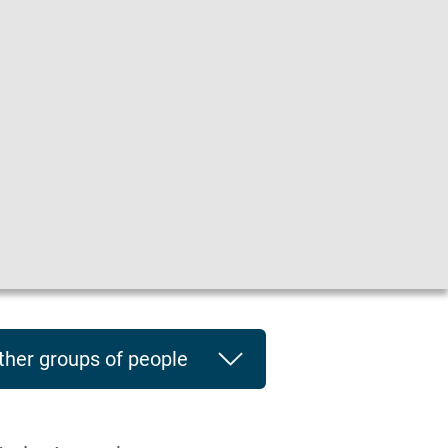
he
|
Leichte Sprache
|
Sprachen
en
ther groups of people