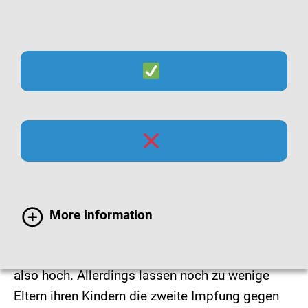
Suche
Menü
Impfbereitschaft in
Deutschland
More information
Über 90 Prozent der Kinder werden in
Deutschland geimpft. Die Impfbereitschaft ist
also hoch. Allerdings lassen noch zu wenige
Eltern ihren Kindern die zweite Impfung gegen