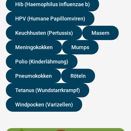
Hib (Haemophilus influenzae b)
HPV (Humane Papillomviren)
Keuchhusten (Pertussis)
Masern
Meningokokken
Mumps
Polio (Kinderlähmung)
Pneumokokken
Röteln
Tetanus (Wundstarrkrampf)
Windpocken (Varizellen)