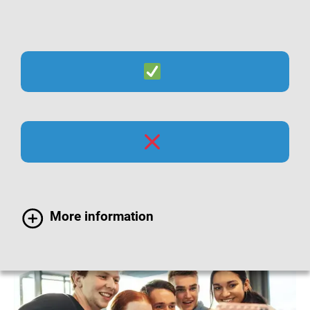
Suche
Menü
Polio-Impfung bei
Jugendlichen
More information