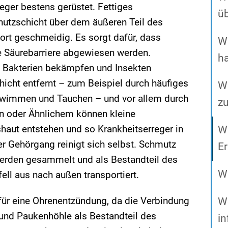
eger bestens gerüstet. Fettiges
ü
hutzschicht über dem äußeren Teil des
ort geschmeidig. Es sorgt dafür, dass
W
 Säurebarriere abgewiesen werden.
h
e Bakterien bekämpfen und Insekten
hicht entfernt – zum Beispiel durch häufiges
Wa
wimmen und Tauchen – und vor allem durch
z
n oder Ähnlichem können kleine
haut entstehen und so Krankheitserreger in
Wa
er Gehörgang reinigt sich selbst. Schmutz
E
erden gesammelt und als Bestandteil des
W
l aus nach außen transportiert.
 für eine Ohrenentzündung, da die Verbindung
W
nd Paukenhöhle als Bestandteil des
in