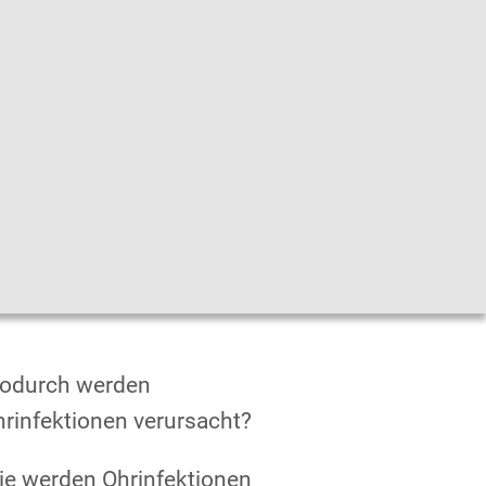
he
|
Leichte Sprache
|
Sprachen
en
odurch werden
rinfektionen verursacht?
ie werden Ohrinfektionen