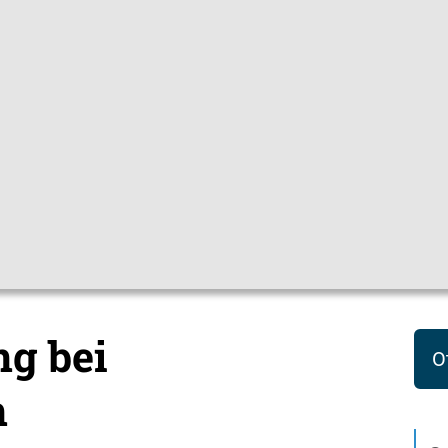
Gebärdensprac
pfchecks
Hygienetipps
Mediathek
Them
ene
Grippe (Influenza)
g bei
O
n