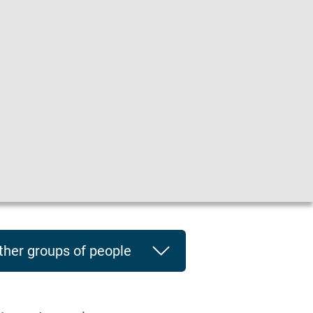
he
|
Leichte Sprache
|
Sprachen
en
ther groups of people