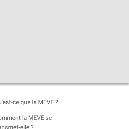
he
|
Leichte Sprache
|
Sprachen
en
'est-ce que la MEVE ?
omment la MEVE se
ansmet-elle ?