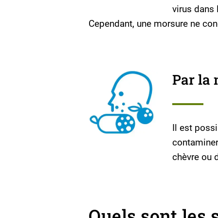
virus dans
Cependant, une morsure ne cond
Par la 
Il est poss
contaminer 
chèvre ou d
Quels sont les