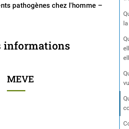
gents pathogènes chez l'homme –
Q
la
Qu
s informations
el
el
Qu
MEVE
vu
Qu
co
C