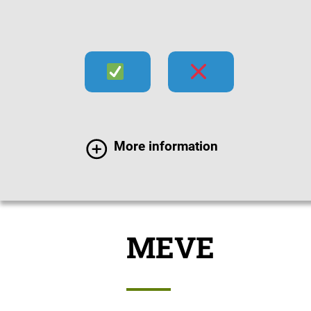
Infektionen
Impfen
Im
More information
Infektionen
Erregers
MEVE