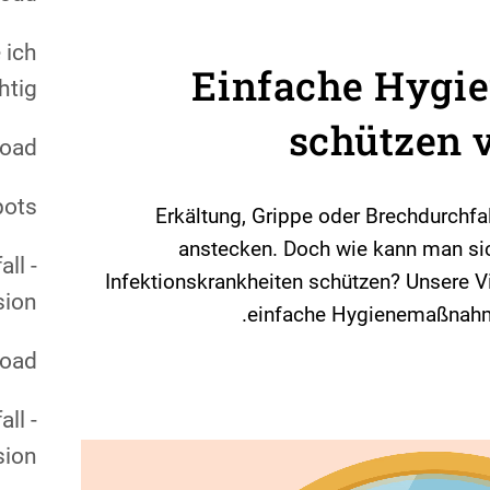
 ich
Einfache Hyg
htig?
schützen 
oad
pots
Erkältung, Grippe oder Brechdurchf
anstecken. Doch wie kann man si
ll -
Infektionskrankheiten schützen? Unsere V
sion
einfache Hygienemaßnahme
oad
ll -
sion