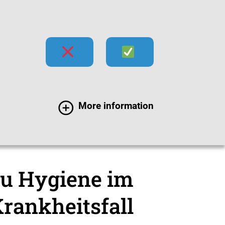
hecks
Impfen
Infektionen
More information
alien
Filme zur Hygiene
zu Hygiene im
rankheitsfall