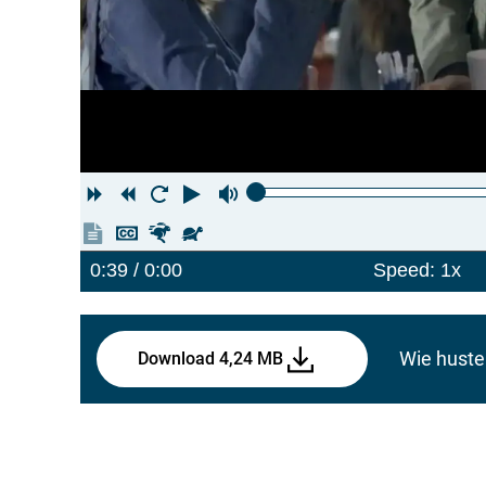
Forward
Rewind
Restart
Play
Volume
Show
Hide
Faster
Slower
transcript
captions
/ 0:39
0:00
Speed: 1x
Wie huste 
Download 4,24 MB