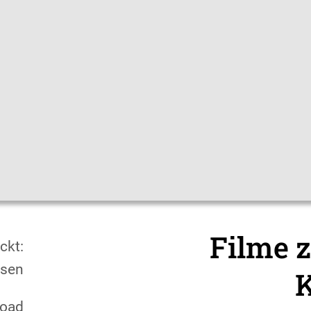
|
Sprachen
Themen
Mediathek
Hygienetipps
Impfc
Mediathek
Hygiene-Materi
Filme 
ckt:
esen
K
oad