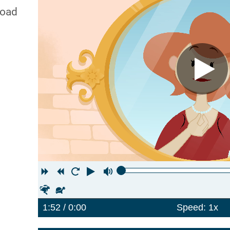
oad
Forward
Rewind
Restart
Play
Volume
Faster
Slower
/ 1:52
0:00
Speed: 1x