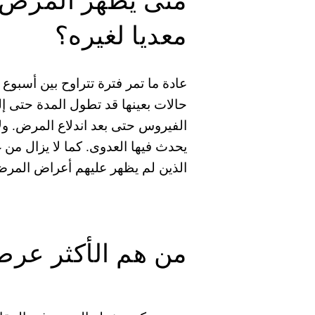
معدیا لغیره؟
عادة ما تمر فترة تتراوح بین أسب
حالات بعینھا قد تطول المدة حتى إ
الفیروس حتى بعد اندلاع المرض. ول
یحدث فیھا العدوى. كما لا یزال من غ
الذین لم یظھر علیھم أعراض المرض 
من ھم الأكثر عرض