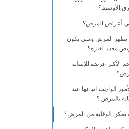
ق الأوسط؟
ي أعراض المرض؟
یظھر المرض ومتى یكون
یض معدیا لغیره؟
م الأكثر عرضة للإصابة
رض؟
أمور الواجب اتباعها عند
ابة بالمرض ؟
یمكن الوقایة من المرض؟