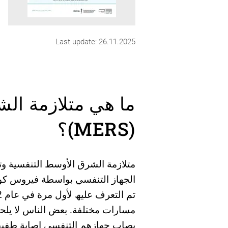
Last update: 26.11.2025
ما ھي متلازمة ال
(MERS)؟
مسارات مختلفة. بعض الناس لا یلح
یصاب جھازھم التنفسي إصابة طفیف