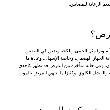
دیم الرعایة للمصابین.
مرض؟
لأنفلونزا مثل الحمى والكحة وضیق في التنفس.
ة الجھاز الھضمي، وخاصة الإسھال. وعادة ما
رئوي. وفي حالة متأخرة من المرض قد تظھر كإحدى
 والفشل الكلوي. وكثیرًا ما ینتھي المرض بالموت
ومتى یكون المریض