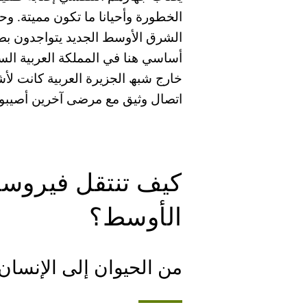
الخطورة وأحیانا ما تكون ممیتة. و
الشرق الأوسط الجدید یتواجدون بص
أساسي ھنا في المملكة العربیة الس
خارج شبھ الجزیرة العربیة كانت لأ
اتصال وثیق مع مرضى آخرین أصیبوا
كیف تنتقل فیروسا
الأوسط؟
من الحیوان إلى الإنسان