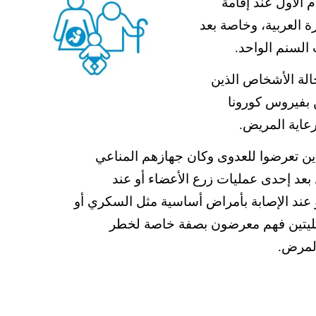
الأول عند إقامة
العربیة، وخاصة بعد
السنم الواحد.
الة الأشخاص الذین
 بفیروس كورونا
عایة المریض.
ین تعرضوا للعدوى وكان جھازھم المناعي
عد إحدى عملیات زرع الأعضاء أو عند
عند الإصابة بأمراض أساسیة مثل السكري أو
لكلیتین فھم معرضون بصفة خاصة لخطر
المرض.