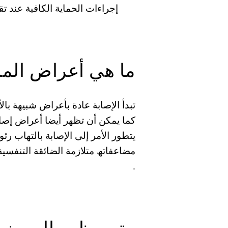
إجراءات الحمایة الكافیة عند تق
ما ھي أعراض ال
تبدأ الإصابة عادة بأعراض شبیھة با
كما یمكن أن تظھر أیضا أعراض إصاب
یتطور الأمر إلى الإصابة بالتھاب 
مضاعفاتھ متلازمة الضائقة التنفسیة
.
متى یظھر المرض 