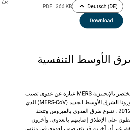
أین 
PDF
|
366 KB
Deutsch (DE)
Download
شرق الأوسط التنفسیة
متلازمة الشرق الأوسط التنفسیة وتختصر بالإنجلیزیة MERS عبارة عن عدوى تصیب
الجھاز التنفسي بواسطة فیروس كورونا الشرق الأوسط الجدید (MERS-CoV) الذي
تم التعرف علیھ لأول مرة في عام 2012 . تتنوع طرق العدوى بالفیروس وتتخذ
ظون على الإطلاق إصابتھم بالعدوى، وآخرون
ة، غیر أن آخرین قد یتعرضون لعدوى في منتھى