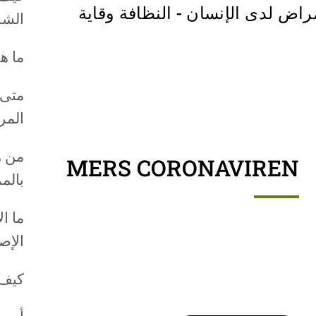
اض لدى الإنسان - النظافة وقایة
الشر
ما ھ
متى 
المر
من ھ
MERS CORONAVIREN
بالم
ما ال
الإص
كیف 