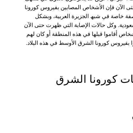
حتى الآن فإن الأشخاص المصابین بفیروس كورونا
فة خاصة في شبھ الجزیرة العربیة، وبشكل
عودیة. وكل حالات الإصابة التي ظھرت حتى الآن
شخاص أقاموا قبلھا في ھذه المنطقة أو كان لھم
 بفیروس كورونا الشرق الأوسط في ھذه البلاد.
ت كورونا الشرق