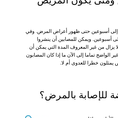
وع إلى أسبوعین حتى ظھور أعراض المرض. وفي
لى أسبوعین. ویمكن للمصابین أن ینشروا
ا یزال من غیر المعروف المدة التي یمكن أن
یر الواضح تماما إلى الآن ما إذا كان المصابون
یمثلون خطرا للعدوى أم لا.
ة للإصابة بالمرض؟