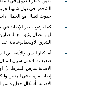
یكمن خطر العدوى في المقام 
الشخص في دول شبھ الجزیرة 
حدوث اتصال مع الجمال ذات 
كما يرتفع خطر الإصابة في ح
لھم اتصال وثیق مع المصابین
الشرق الأوسط،وخاصة عند ر
أما كبار السن والأشخاص الذ
ضعیف ◌ ا(على سبیل المثال ب
الإصابة بمرض السرطان)، أو 
إصابة مزمنة في الرئتین وا
الإصابة بأشكال خطیرة من 