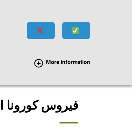
hecks
Impfen
Infektionen
More information
en
Erregersteckbriefe
فیروس كورونا 