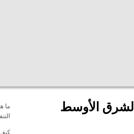
|
Sprachen
Themen
Mediathek
Hygienetipps
Impfc
Infektion
فیروس كورونا الشرق الأوسط
الشرق الأوسط
ما ھ
التنفسی
كیف 