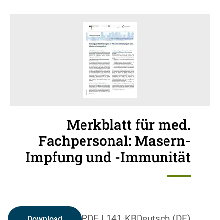
Merkblatt für med.
Fachpersonal: Masern-
Impfung und -Immunität
PDF
|
141 KB
Deutsch (DE)
Download