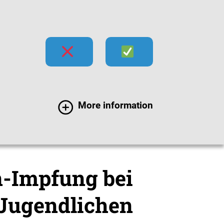
hecks
Impfen
Infektionen
More information
e (12-17 Jahre)
Masern
-Impfung bei
Jugendlichen