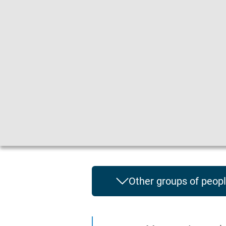
Gebärdensprache
|
Leichte Sprache
Other groups of peop