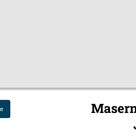
|
Sprachen
Themen
Mediathek
Hygienetipps
Impfc
Impfen
Für Jugendlich
Masern
le