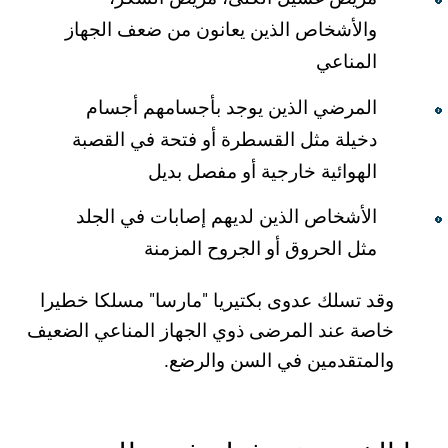
والأشخاص الذین یعانون من ضعف الجھاز
المناعي
المرضي الذین یوجد بأجسامھم أجسام
دخیلة مثل القسطرة أو فتحة في القصبة
الھوائیة خارجیة أو مفصل بدیل
الأشخاص الذین لدیھم إصابات في الجلد
مثل الحروق أو الجروح المزمنة
وقد تسلك عدوى بكتیریا "مارسا" مسلكا خطیرا
خاصة عند المرضى ذوي الجھاز المناعي الضعیف
والمتقدمین في السن والرضع.