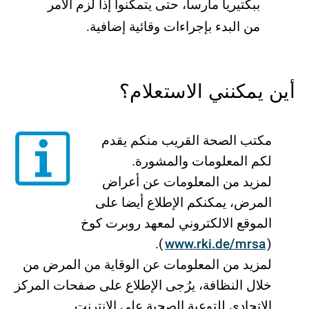
ببكتیریا مارسا، حتى یتمكنوا إذا لزم الأمر
من البدء بإجراءات وقائیة إضافیة.
أین یمكنني الاستعلام؟
مكتب الصحة القریب منكم یقدم
لكم المعلومات والمشورة.
لمزید من المعلومات عن أعراض
المرض، یمكنكم الإطلاع أیضا على
الموقع الالكتروني لمعھد روبرت كوخ
).
www.rki.de/mrsa
(
لمزید من المعلومات عن الوقایة من المرض من
خلال النظافة، یرُجى الإطلاع على صفحات المركز
الاتحادي للتوعیة الصحیة على الانترنت