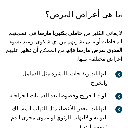
ما ھي أعراض المرض؟
لا یعاني الكثیر من
حاملي بكتیریا مارسا
في أنسجتھم
المخاطیة أو علي بشرتھم من أي شكوى. وعند نشوء
العدوى بمرض
مارسا
فإنھ من الممكن أن تظھر علیھم
أعراض مختلفة، منھا:
التھابات وتقیحات بالبشرة مثل الدمامل
والخراج
تلوث الجروح وخصوصا بعد العملیات الجراحیة
التھابات لبعض الأعضاء مثل التھاب المسالك
البولیة والالتھاب الرئوي أو عدوى مجرى الدم
(تسمم الدم)