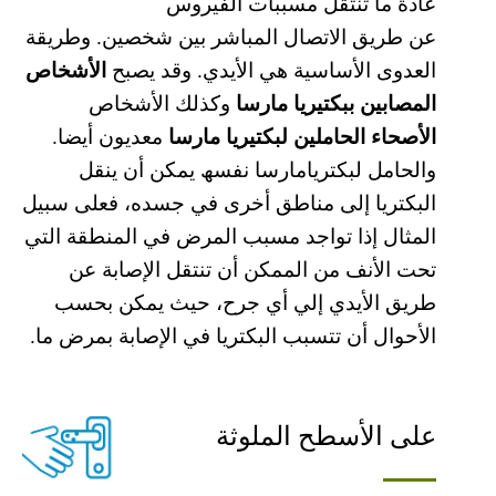
عادة ما تنتقل مسببات الفیروس
عن طریق الاتصال المباشر بین شخصین. وطریقة
العدوى الأساسیة ھي الأیدي. وقد یصبح
الأشخاص
المصابین ببكتیریا مارسا
وكذلك الأشخاص
الأصحاء الحاملین لبكتیریا مارسا
معدیون أیضا.
والحامل لبكتریامارسا نفسھ یمكن أن ینقل
البكتریا إلى مناطق أخرى في جسده، فعلى سبیل
المثال إذا تواجد مسبب المرض في المنطقة التي
تحت الأنف من الممكن أن تنتقل الإصابة عن
طریق الأیدي إلي أي جرح، حیث یمكن بحسب
الأحوال أن تتسبب البكتریا في الإصابة بمرض ما.
على الأسطح الملوثة