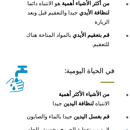
من أكثر الأشیاء أھمیة
ھو الانتباه دائما
لنظافة الأیدي
جیدا والتعقیم قبل وبعد
الزیارة
قم بتعقیم الأیدي
بالمواد المتاحة ھناك
للتعقیم.
في الحیاة الیومیة:
من الأشیاء الأكثر أھمیة
الانتباه
لنظافة الیدین
جیدا
قم بغسل الیدین
جیدا بالماء والصابون
لا بد من تغطیة الجروح وخدوش الجلد