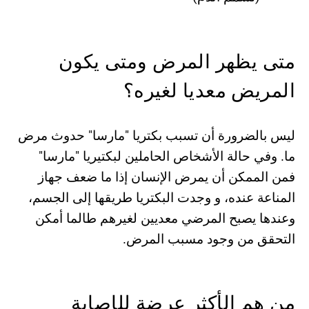
متى یظھر المرض ومتى یكون
المریض معدیا لغیره؟
لیس بالضرورة أن تسبب بكتریا "مارسا" حدوث مرض
ما. وفي حالة الأشخاص الحاملین لبكتیریا "مارسا"
فمن الممكن أن یمرض الإنسان إذا ما ضعف جھاز
المناعة عنده، و وجدت البكتریا طریقھا إلى الجسم،
وعندھا یصبح المرضي معدیین لغیرھم طالما أمكن
التحقق من وجود مسبب المرض.
من ھم الأكثر عرضة للإصابة