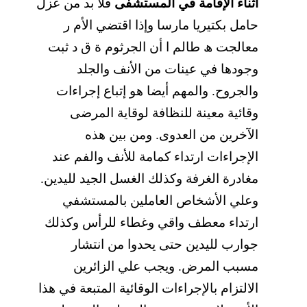
أثناء الإقامة في المستشفى
فلا بد من عزل
حامل بكتیریا مارسا وإذا اقتضي الأم ر
معالجت ھ طالم ا أن الجرثوم ة ق د ثبت
وجودھا في عینات من الأنف والجلد
والجروح. والمھم أیضا ھو إتباع إجراءات
وقائیة معینة للنظافة لوقایة المرضى
الآخرین من العدوى. ومن بین ھذه
الإجراءات ارتداء كمامة للأنف والفم عند
مغادرة الغرفة وكذلك الغسل الجید للیدین.
وعلي الأشخاص العاملین بالمستشفي
ارتداء معطف واقي وغطاء للرأس وكذلك
جوارب للیدین حتى یحدوا من انتشار
مسبب المرض. ویجب علي الزائرین
الالتزام بالإجراءات الوقائیة المتبعة في ھذا