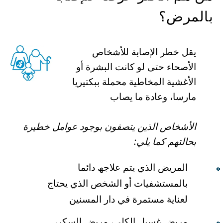
بالمرض؟
یقل خطر الإصابة للأشخاص
الأصحاء حتى لو كانت البشرة أو
الأغشیة المخاطیة محملة ببكتیریا
مارسا، وعادة ما یصاب
الأشخاص الذین یتصفون بوجود عوامل خطیرة
بحالتھم كما یلي:
المریض الذي یتم علاجھ دائما
بالمستشفیات أو الشخص الذي یحتاج
لعنایة مستمرة في دار المسنین
مریض غسیل الكلى، مریض السكر،