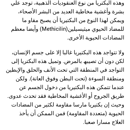
وھذه البكتریا من نوع العنقودیات الذھبیة، توجد علي
بشرة وأغشیة مخاطیة العدید من البشر الأصحاء،
ویمكن لھذا النوع من البكتیریا أن یصبح مقاو ما
للمضاد الحیوي میثیسیلین(Methicilin) وأیضا معظم
المضادات الحیویة الأخرى.
ولا تتواجد ھذه البكتیریا غالبا إلا على جسم الإنسان،
لكن دون أن تصیبھ بالمرض. وتمیل ھذه البكتریا إلى
التواجد في المنطقة التي تحت الأنف والحلق والإبطین
ومنطقة السوءة (تحت البطن وفوق العانة). ولكن
عندما تتمكن ھذه البكتیریا من دخول الجسم عن
طریق الجروح أو الأغشیة المخاطیة فقد تحدث عدوى.
وحیث إن بكتیریا مارسا مقاومة لكثیر من المضادات
الحیویة (متعددة المقاومة) فمن الممكن أن یأخذ
العلاج مسارا صعبا.