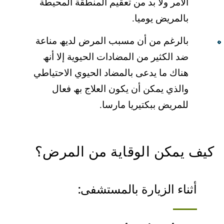
الأمر ولا بد من تعقیم المنطقة المحیطة
بالمریض یومیا.
بالرغم من أن مسبب المرض لدیھ مناعة
ضد الكثیر من المضادات الحیویة إلا أنھ
ھناك ما یدعى بالمضاد الحیوي الاحتیاطي
والذي یمكن أن یكون العلاج بھ فعال
للمریض ببكتیریا مارسا.
كیف یمكن الوقایة من المرض؟
أثناء الزیارة بالمستشفى: