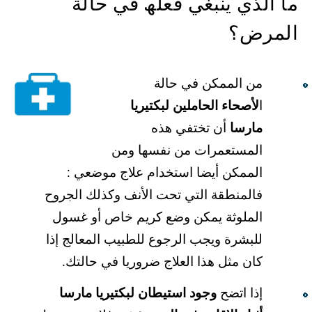
ما الذي ینبغي فعلھ في حالة
المرض؟
من الممكن في حالة
ا
لأصحاء الحاملین لبكتیریا
مارسا
أن تختفي ھذه
المستعمرات من نفسھا ومن
الممكن أیضا استخدام علاج موضعي :
فالمنطقة التي تحت الأنف وكذلك الجروح
الملوثة یمكن وضع كریم خاص أو غسول
للبشرة ویجب الرجوع للطبیب المعالج إذا
كان مثل ھذا العلاج ضروریا في حالتك.
إذا اتضح
وجود استیطان لبكتیریا مارسا