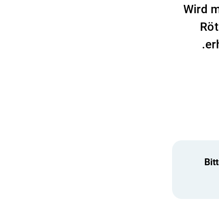
Wird m
Röt
er
Bit