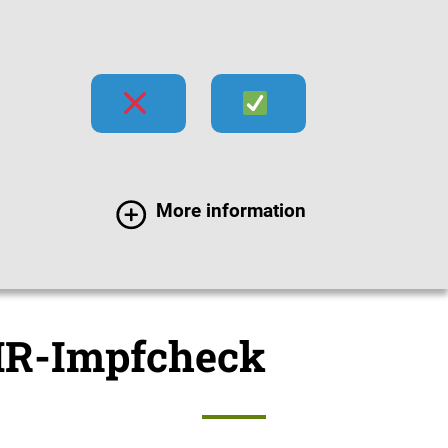
hecks
Impfen
Infektionen
More information
hecks
MMR-Impfcheck
R-Impfcheck