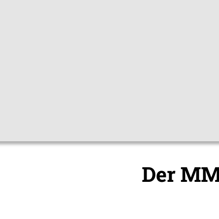
|
Sprachen
Themen
Mediathek
Hygienetipps
Impfc
Impfc
Der MM