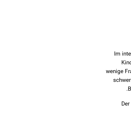
Im int
Kin
wenige Fr
schwer
B
Der