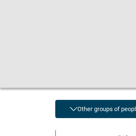
Gebärdensprache
|
Leichte Sprache
Other groups of peop