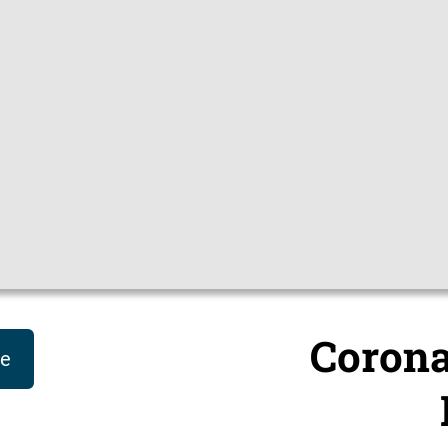
|
Sprachen
Themen
Mediathek
Hygienetipps
Impfc
Impfen
Für Erwachsene
Corona
le