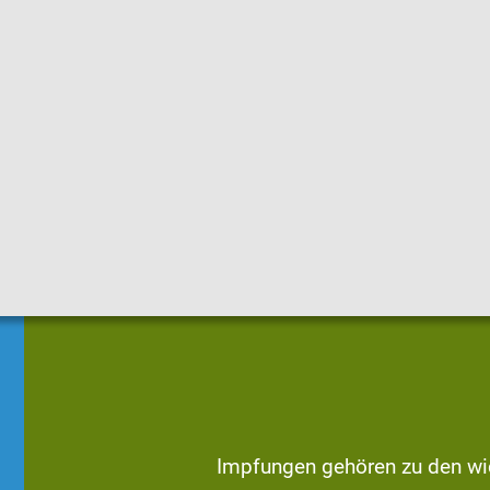
|
Sprachen
Themen
Mediathek
Hygienetipps
Impfc
Impfungen gehören zu den wi