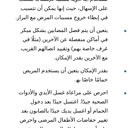
على الإسھال، حیث إنھا یمكن أن تتسبب
في إبطاء خروج مسببات المرض مع البراز.
یتعین أن یتم فصل المصابین بشكل مبكر
في أماكن منفصلة عن الآخرین (مثلًا في
غرف خاصة بھم) وتقیید اتصالھم القریب
مع الآخرین بقدر الإمكان.
بقدر الإمكان یتعین أن یستخدم المریض
حمامًا خاصًا بھ.
احرص على مراعاة غسل الأیدي والأدوات
الصحیة جیدًا. اغتسل جیدًا بعد دخول
الحمام أو اغسل یدیك جیدًا بالصابون بعد
تغییر حفاضات الأطفال المرضى واحرص