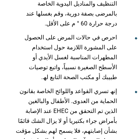
التنظیف والمنادیل الیدویة الخاصة
بالمرضى بصفة دوریة، وقم بغسلھا عند
درجة حرارة 60 ° م على الأقل.
احرص في حالات المرض على الحصول
على المشورة اللازمة حول استخدام
المطھرات المناسبة لغسل الأیدي أو
الأسطح الصغیرة نسبیاً، واتبع توصیات
طبیبك أو مكتب الصحة التابع لھ.
إنھ تسري القواعد واللوائح الخاصة بقانون
الحمایة من العدوى. الأطفال والبالغین
الذین تم التحقق من EHEC عند الإصابة
بأمراض جراء بكتیریا أو لا یزال الشك قائمًا
بشأن إصابتھم، فلا یسمح لھم بشكل مؤقت