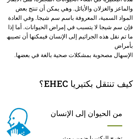
والماعز والغزلان والأیائل. وھي یمكن أن تنتج بعض
المواد السمیة، المعروفة باسم سم شیجا. وفي العادة
فإن سم شیجا لا یتسبب في إمراض الحیوانات. أما إذا
ما تم نقل ھذه الجراثیم إلى الإنسان فیمكنھا أن تصیبھ
بأمراض
الإسھال مصحوبة بمشكلات صحیة بالغة في بعضھا.
كیف تنتقل بكتیریا EHEC؟
من الحیوان إلى الإنسان
تخرج البكتیریا ضمن روث