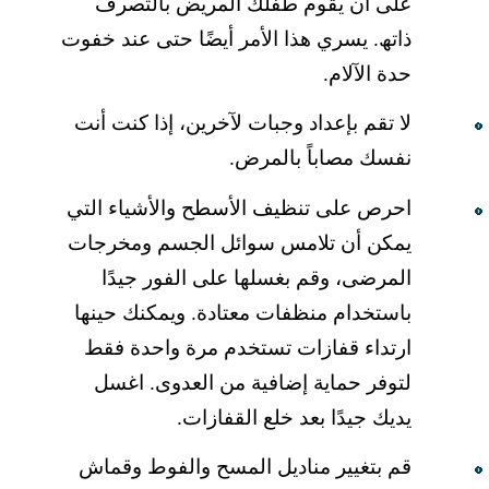
على أن یقوم طفلك المریض بالتصرف
ذاتھ. یسري ھذا الأمر أیضًا حتى عند خفوت
حدة الآلام.
لا تقم بإعداد وجبات لآخرین، إذا كنت أنت
نفسك مصاباً بالمرض.
احرص على تنظیف الأسطح والأشیاء التي
یمكن أن تلامس سوائل الجسم ومخرجات
المرضى، وقم بغسلھا على الفور جیدًا
باستخدام منظفات معتادة. ویمكنك حینھا
ارتداء قفازات تستخدم مرة واحدة فقط
لتوفر حمایة إضافیة من العدوى. اغسل
یدیك جیدًا بعد خلع القفازات.
قم بتغییر منادیل المسح والفوط وقماش