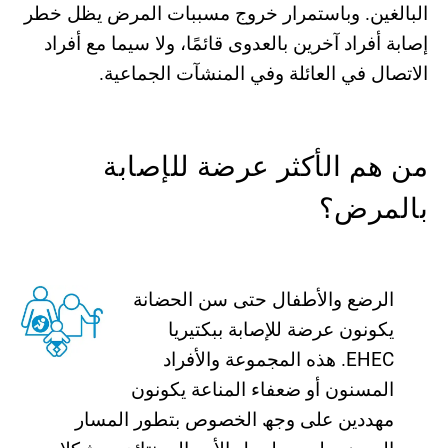
البالغین. وباستمرار خروج مسببات المرض یظل خطر
إصابة أفراد آخرین بالعدوى قائمًا، ولا سیما مع أفراد
الاتصال في العائلة وفي المنشآت الجماعیة.
من ھم الأكثر عرضة للإصابة
بالمرض؟
الرضع والأطفال حتى سن الحضانة
یكونون عرضة للإصابة ببكتیریا
EHEC. ھذه المجموعة والأفراد
المسنون أو ضعفاء المناعة یكونون
مھددین على وجھ الخصوص بتطور المسار