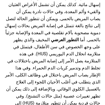
إسھال مائیة. كذلك یمكن أن تشمل الأعراض الغثیان
والقيء وألم المعدة، وفي حالات نادرة یمكن أن
یصاب المریض بالحمى. ویمكن أن تتطور الحالة لتصل
إلى نتائج بالغة تتمثل في إصابة المریض بحالات إسھال
دمویة مصحوبة بآلام تقلصیة في المعدة والإصابة جزئیاً
بالحمى. أما
التطور العرضي
المخیف والذي یظھر
على وجھ الخصوص في سن الأطفال، فیتمثل في
متلازمة انحلال الدم الیوریمي (HUS). في ھذه
المتلازمة یصل الأمر إلى إصابة المریض باختلالات في
تجلط الدم وتدمیر كریات الدم الحمراء. وفي ھذا
الإطار یصاب المریض باختلال في وظائف الكلى، الأمر
الذي یتطلب في أغلب الأحیان اللجوء إلى العلاج
بالغسیل الكلوي الوقائي. وبالإضافة إلى ذلك یمكن أن
تظھر تغییرات عصبیة (مثل حالات التشنج). وفي
حالات فردیة یمكن أن تتطور متلازمة (HUS) إلى