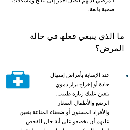
المرضي لدیھم لیصل الأمر إلى نتائج ومشكلات
صحیة بالغة.
ما الذي ینبغي فعلھ في حالة
المرض؟
عند الإصابة بأمراض إسھال
حادة أو إخراج براز دموي
یتعین علیك زیارة طبیب.
الرضع والأطفال الصغار
والأفراد المسنون أو ضعفاء المناعة یتعین
علیھم أن یخضعو على أیة حال للفحص