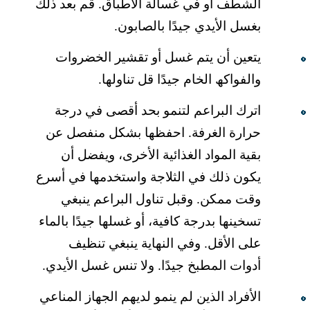
الشطف أو في غسالة الأطباق. قم بعد ذلك
بغسل الأیدي جیدًا بالصابون.
یتعین أن یتم غسل أو تقشیر الخضروات
والفواكھ الخام جیدًا قل تناولھا.
اترك البراعم لتنمو بحد أقصى في درجة
حرارة الغرفة. احفظھا بشكل منفصل عن
بقیة المواد الغذائیة الأخرى، ویفضل أن
یكون ذلك في الثلاجة واستخدمھا في أسرع
وقت ممكن. وقبل تناول البراعم ینبغي
تسخینھا بدرجة كافیة، أو غسلھا جیدًا بالماء
على الأقل. وفي النھایة ینبغي تنظیف
أدوات المطبخ جیدًا. ولا تنس غسل الأیدي.
الأفراد الذین لم ینمو لدیھم الجھاز المناعي