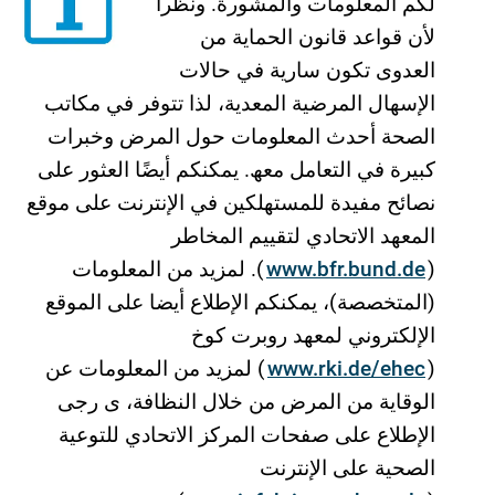
لكم المعلومات والمشورة. ونظرا
لأن قواعد قانون الحمایة من
العدوى تكون ساریة في حالات
الإسھال المرضیة المعدیة، لذا تتوفر في مكاتب
الصحة أحدث المعلومات حول المرض وخبرات
كبیرة في التعامل معھ. یمكنكم أیضًا العثور على
نصائح مفیدة للمستھلكین في الإنترنت على موقع
المعھد الاتحادي لتقییم المخاطر
(
www.bfr.bund.de
). لمزید من المعلومات
(المتخصصة)، یمكنكم الإطلاع أیضا على الموقع
الإلكتروني لمعھد روبرت كوخ
(
www.rki.de/ehec
) لمزید من المعلومات عن
الوقایة من المرض من خلال النظافة، ی رجى
الإطلاع على صفحات المركز الاتحادي للتوعیة
الصحیة على الإنترنت