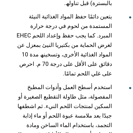
بالبسترة) قبل تناولھ.
یتعین دائمًا حفظ المواد الغذائیة النیئة
المستمدة من لحوم في درجة حرارة
المبرد. كما یجب حفظ وإعداد اللحم EHEC
لغرض الحمایة من بكتیریا النیئ بمعزل عن
المواد الغذائیة الأخرى، وتسخینھ مدة 10
دقائق على الأقل على درجة 70 م. احرص
على غلي اللحم تمامًا.
استخدم أسطح العمل وأدوات المطبخ
المفصولة، مثل طاولة التقطیع الصغیرة أو
السكین لمنتجات اللحم النيء. ثم اشطفھا
جیدًا بعد ملامسة عبوة اللحم أو ماء إذابة
التجمد، باستخدام الماء الساخن ومادة