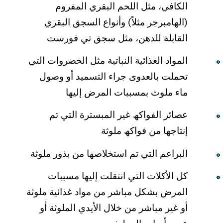
الكافي، مثل اللحم البقري المفروم
(الھامبرجر مثلاً) وأنواع السجق البقري
القابلة للدھن، مثل سجق تي فورست
المواد الغذائیة النباتیة مثل الخضروات التي
تحملت بالعدوى جراء التسمید أو وصول
ماء ملوث بمسببات المرض إلیھا
عصائر الفواكھ غیر المبسترة التي تم
إنتاجھا من فواكھ ملوثة
البراعم التي تم استخلاصھا من بذور ملوثة
كل الأكلات التي انتقلت إلیھا مسببات
المرض بشكل مباشر من مواد غذائیة ملوثة
أو غیر مباشر من خلال الأیدي الملوثة أو