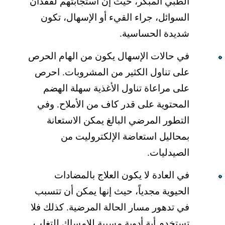
الطبي المبكر، حیث إن استجابتھم لفقدان
السوائل، جراء القيء أو الإسھال، تكون
شدیدة الحساسیة.
في حالات الإسھال یكون من الھام الحرص
على تناول الكثیر من المشروبات. احرص
على مراعاة تناول الأغذیة سھلة الھضم
المحتویة على قدر كاف من الأملاح. وفي
التطور المرضي البالغ یمكن الاستعانة
بمحالیل استعاضة الإلكترولیت من
الصیدلیات.
في العادة لا یكون العلاج بالمضادات
الحیویة مجدیاً، حیث إنھا یمكن أن تتسبب
في تدھور مسار الحالة المرضیة. كذلك فلا
تستخدم أیة أدویة مسببة للإمساك للتغلب