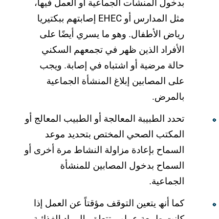
بدخول المنشآت الجماعیة أو العمل فیھا،
مثل المدارس أو EHEC إصابتھم ببكتیریا
ریاض الأطفال. وھو ما یسري أیضًا على
الأفراد الذین ظھر في تجمعھم السكني
حالة مرضیة أو اشتباه في إصابة. ویجب
على المصابین إبلاغ المنشأة الجماعیة
بالمرض.
تحدد الطبیبة المعالجة أو الطبیب المعالج أو
المكتب الصحي المختص بتحدید موعد
السماح بإعادة مزاولة النشاط مرة أخرى أو
السماح بدخول المصابین للمنشأة
الجماعیة.
كما أنھ یتعین التوقف مؤقتاً عن العمل إذا
كانت طبیعة عملھم تتعلق بالمواد الغذائیة