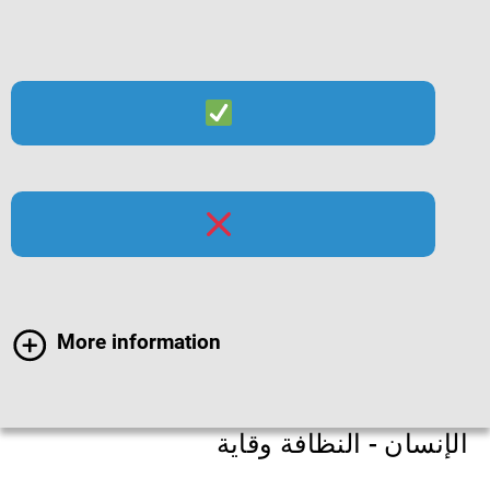
Suche
Menü
بكتیریا الإشریكیة القولونیة
EHEC
More information
معلومات حول مسببات الأمراض لدى
الإنسان - النظافة وقایة