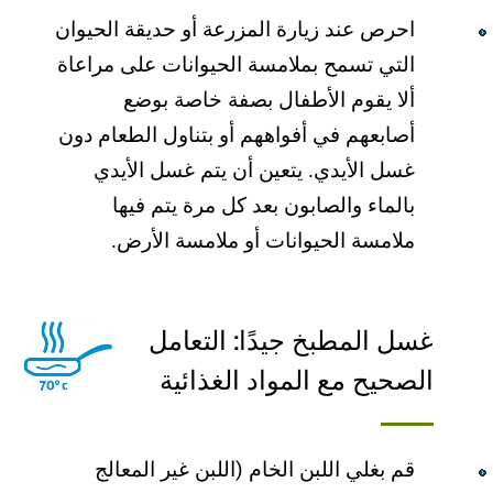
احرص عند زیارة المزرعة أو حدیقة الحیوان
التي تسمح بملامسة الحیوانات على مراعاة
ألا یقوم الأطفال بصفة خاصة بوضع
أصابعھم في أفواھھم أو بتناول الطعام دون
غسل الأیدي. یتعین أن یتم غسل الأیدي
بالماء والصابون بعد كل مرة یتم فیھا
ملامسة الحیوانات أو ملامسة الأرض.
غسل المطبخ جیدًا: التعامل
الصحیح مع المواد الغذائیة
قم بغلي اللبن الخام (اللبن غیر المعالج