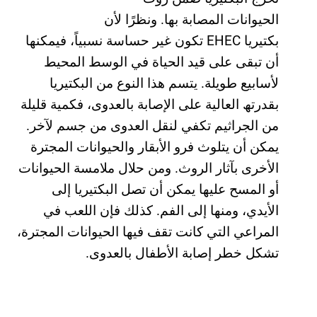
الحیوانات المصابة بھا. ونظرًا لأن
بكتیریا EHEC تكون غیر حساسة نسبیاً، فیمكنھا
أن تبقى على قید الحیاة في الوسط المحیط
لأسابیع طویلة. یتسم ھذا النوع من البكتیریا
بقدرتھ العالیة على الإصابة بالعدوى، فكمیة قلیلة
من الجراثیم تكفي لنقل العدوى من جسم لآخر.
یمكن أن یتلوث فرو الأبقار والحیوانات المجترة
الأخرى بآثار الروث. ومن حلال ملامسة الحیوانات
أو المسح علیھا یمكن أن تصل البكتیریا إلى
الأیدي، ومنھا إلى الفم. كذلك فإن اللعب في
المراعي التي كانت تقف فیھا الحیوانات المجترة،
تشكل خطر إصابة الأطفال بالعدوى.