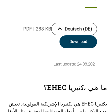
PDF
|
288 KB
Deutsch (DE)
Download
Last update: 24.08.2021
ﻣﺎ ھﻲ ﺑﻛﺗﯾرﯾﺎ EHEC؟
بكتیریا EHEC ھي بكتیریا الإشریكیة القولونیة. تعیش
ھذه البكتیریا في أمعاء الحیوانات المجترة، مثل الأبقار