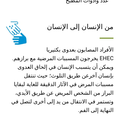
عدد وأدوات المطبخ
من الإنسان إلى الإنسان
الأفراد المصابون بعدوى بكتیریا
EHEC یخرجون المسببات المرضیة مع برازھم.
ویمكن أن یتسبب الإنسان في إلحاق العدوى
بإنسان آخرعن طریق التلوث؛ حیث تنتقل
مسببات المرض في الآثار الدقیقة للغایة لبقایا
البراز من الشخص المریض عن طریق الأیدي،
وتستمر في الانتقال من ید إلى أخرى لتصل في
النھایة إلى الفم.