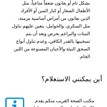
بشكل تام أو یعانون ضعفاً مناعیاً، مثل
الأطفال الصغار أو كبار السن أو الأفراد
الذین یعانون من أمراض أساسیة مزمنة،
مثل السكري، والحوامل، یتعین علیھم تناول
النبتات والبراعم بحرص وبعد أن یتم
تسخینھا بالقدر الكافي، وعدم تناول أنواع
السجق النیئة والأجبان المصنوعة من اللبن
الخام.
أین یمكنني الاستعلام؟
مكتب الصحة القریب منكم یقدم