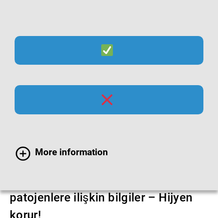
Suche
Menü
MERS CORONA
VİRÜSLERİ
More information
İnsanlarda hastalığa sebep olan
patojenlere ilişkin bilgiler – Hijyen
korur!