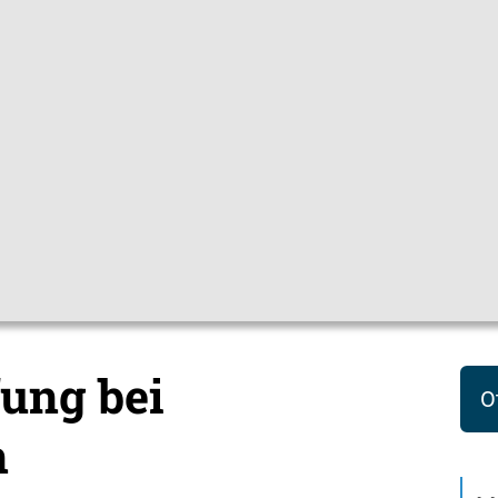
Gebärdensprac
pfchecks
Hygienetipps
Mediathek
Them
ene
Masern
ung bei
O
n