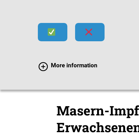
Infektionen
Impfen
Im
More information
Impfen
Für Erwachs
Masern-Impf
Erwachsene