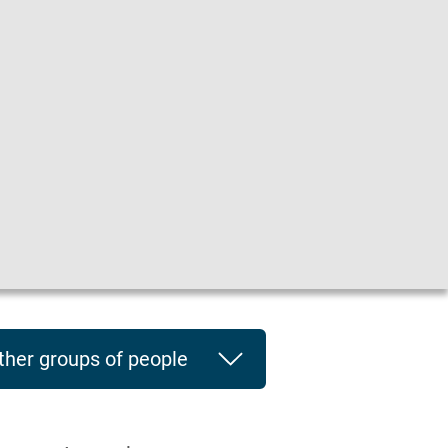
he
|
Leichte Sprache
|
Sprachen
en
ther groups of people