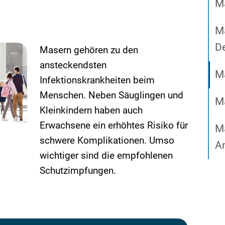
M
Ma
D
Masern gehören zu den
ansteckendsten
Ma
Infektionskrankheiten beim
Menschen. Neben Säuglingen und
M
Kleinkindern haben auch
Erwachsene ein erhöhtes Risiko für
M
schwere Komplikationen. Umso
A
wichtiger sind die empfohlenen
Schutzimpfungen.