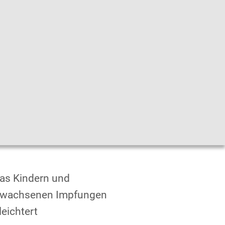
he
|
Leichte Sprache
|
Sprachen
en
as Kindern und
rwachsenen Impfungen
leichtert