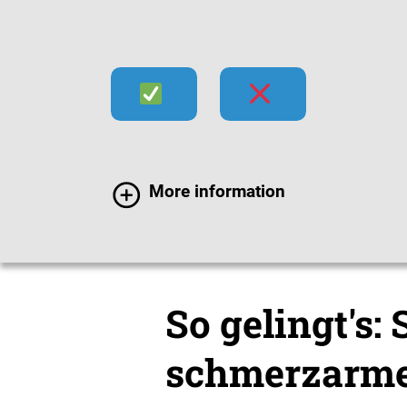
Infektionen
Impfen
Im
More information
Impfen
Wissenswert
So gelingt's:
schmerzarme