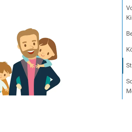
Vo
K
Be
K
St
Sc
M