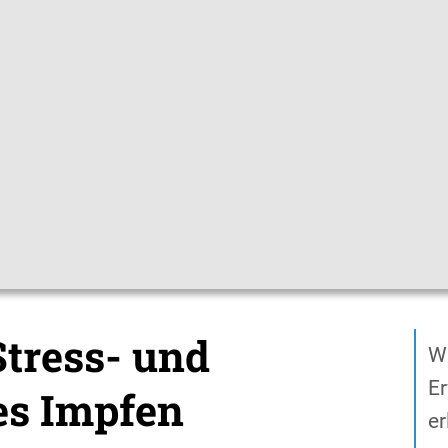
Gebärdensprac
pfchecks
Hygienetipps
Mediathek
Them
es zum Impfen
Stress- und schmerzarmes Impfen
 Stress- und
W
E
s Impfen
er