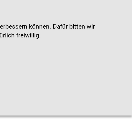
Gebärdensprache
|
Leichte Sprache
erbessern können. Dafür bitten wir
ich freiwillig.
en