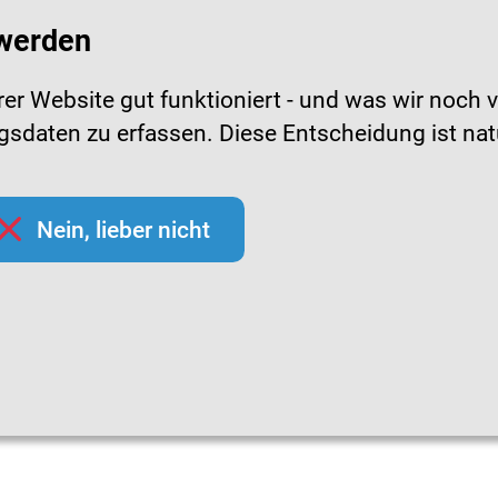
 werden
r Website gut funktioniert - und was wir noch v
daten zu erfassen. Diese Entscheidung ist natürl
pfchecks
Hygienetipps
Mediathek
Them
Nein, lieber nicht