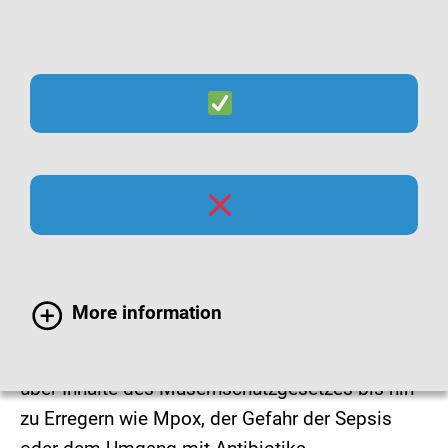
Suche
Menü
Themen
Hier finden Sie Informationen zu ausgewählten
More information
Infektionskrankheiten und gesundheitlichen
Risiken – vom Schutz vor Atemwegsinfektionen
über Inhalte des Masernschutzgesetzes bis hin
zu Erregern wie Mpox, der Gefahr der Sepsis