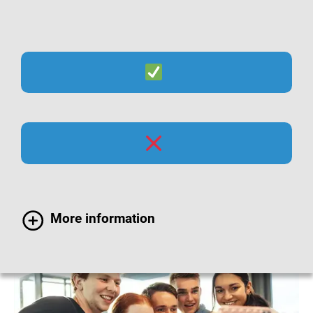
Suche
Menü
Polio-Impfung bei
Jugendlichen
More information