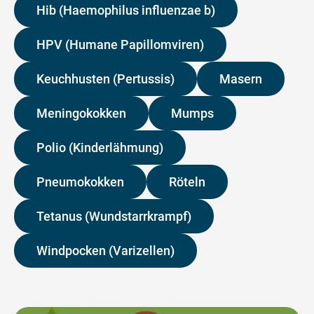
Hib (Haemophilus influenzae b)
HPV (Humane Papillomviren)
Keuchhusten (Pertussis)
Masern
Meningokokken
Mumps
Polio (Kinderlähmung)
Pneumokokken
Röteln
Tetanus (Wundstarrkrampf)
Windpocken (Varizellen)