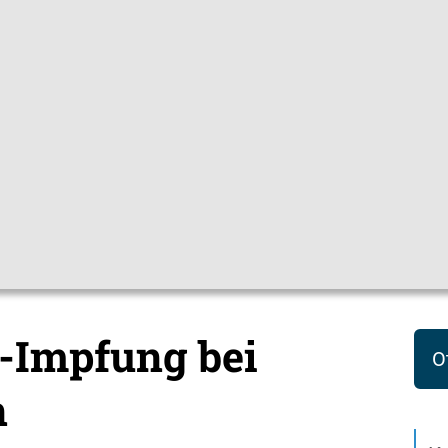
Gebärdensprac
pfchecks
Hygienetipps
Mediathek
Them
ene
Keuchhusten (Pertussis)
-Impfung bei
O
n