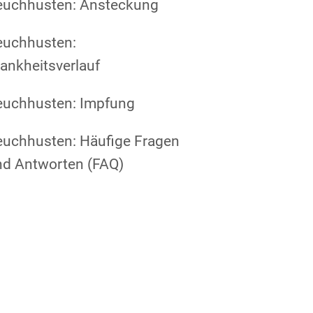
euchhusten: Ansteckung
euchhusten:
ankheitsverlauf
euchhusten: Impfung
euchhusten: Häufige Fragen
nd Antworten (FAQ)