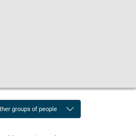
he
|
Leichte Sprache
|
Sprachen
en
ther groups of people