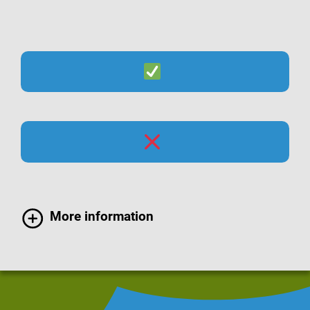
Suche
Menü
Impfen
Impfungen gehören zu den wichtigsten
Maßnahmen, um sich vor schweren
Infektionskrankheiten zu schützen. Impfen stärkt
More information
die individuelle Abwehr und trägt zum
Gemeinschaftsschutz bei.