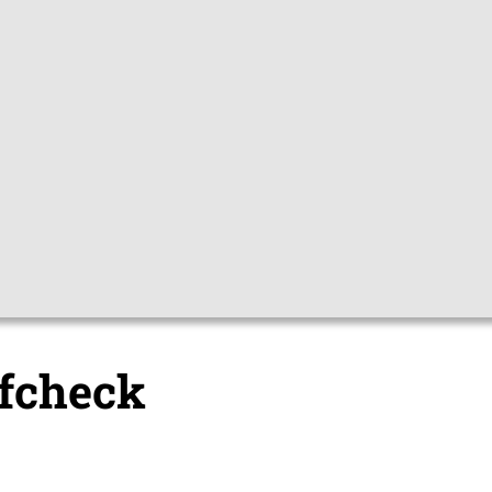
Gebärdensprac
pfchecks
Hygienetipps
Mediathek
Them
pfcheck
fcheck