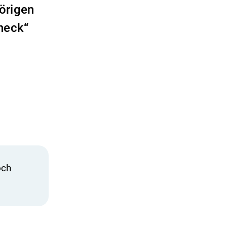
örigen
heck“
och