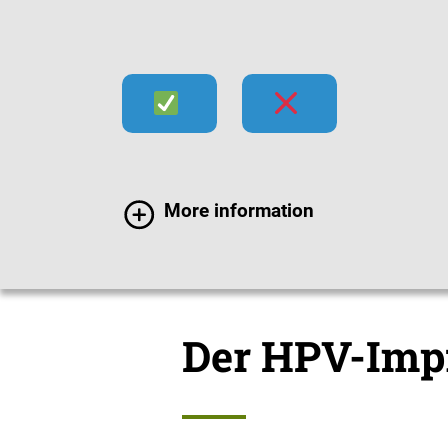
Infektionen
Impfen
Im
More information
Impfchecks
HPV-Im
Der HPV-Imp