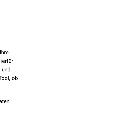
Ihre
ierfür
r und
Tool, ob
aten