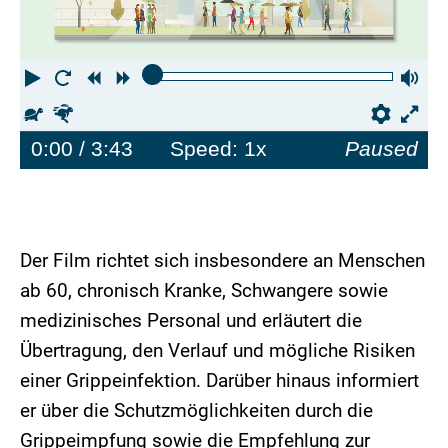
Play
Restart
Rewind
Forward
Vo
Slower
Faster
Prefe
0:00
/ 3:43
Speed: 1x
Paused
Der Film richtet sich insbesondere an Menschen
ab 60, chronisch Kranke, Schwangere sowie
medizinisches Personal und erläutert die
Übertragung, den Verlauf und mögliche Risiken
einer Grippeinfektion. Darüber hinaus informiert
er über die Schutzmöglichkeiten durch die
Grippeimpfung sowie die Empfehlung zur