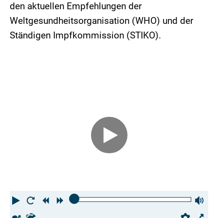
den aktuellen Empfehlungen der
Weltgesundheitsorganisation (WHO) und der
Ständigen Impfkommission (STIKO).
Play
Restart
Rewind
Forward
Vo
Slower
Faster
Prefe