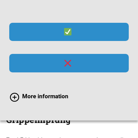
Suche
Menü
Filme zum Thema
Impfschutz gegen Grippe
More information
Erklärvideos zur
Grippeimpfung