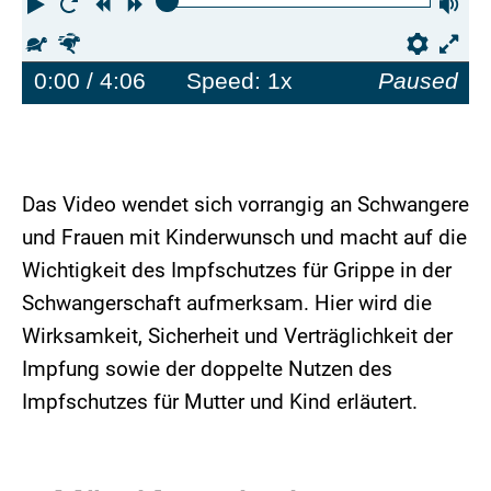
Play
Restart
Rewind
Forward
Vo
Slower
Faster
Prefe
0:00
/ 4:06
Speed: 1x
Paused
Das Video wendet sich vorrangig an Schwangere
und Frauen mit Kinderwunsch und macht auf die
Wichtigkeit des Impfschutzes für Grippe in der
Schwangerschaft aufmerksam. Hier wird die
Wirksamkeit, Sicherheit und Verträglichkeit der
Impfung sowie der doppelte Nutzen des
Impfschutzes für Mutter und Kind erläutert.