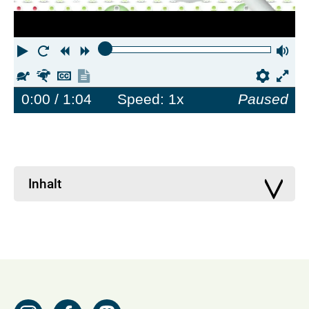
Play
Restart
Rewind
Forward
Vo
Slower
Faster
Hide
Show
Prefe
captions
transcript
0:00
/ 1:04
Speed: 1x
Paused
Inhalt