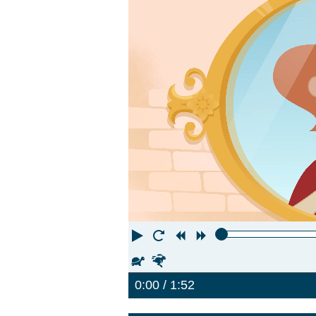
Oynat
Yeniden
Geri
İleri
Oynat
Sar
Sar
Yavaşlat
Hızlandır
0:00
/ 1:52