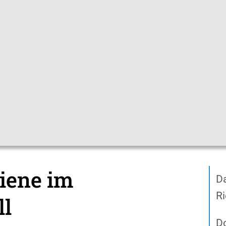
Gebärdensprac
pfchecks
Hygienetipps
Mediathek
Them
aterialien
Filme zur Hygiene
iene im
Da
Ri
ll
D