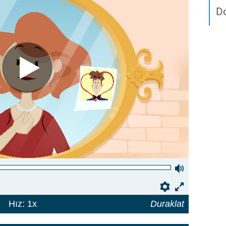
D
Ses
Ayarı
Seçenekler
Hız: 1x
Duraklat