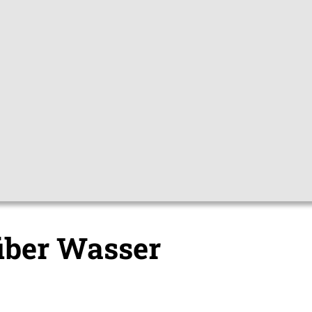
Gebärdensprac
pfchecks
Hygienetipps
Mediathek
Them
gungswege
Infektionen über Wasser
über Wasser