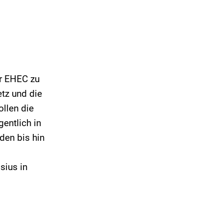
r EHEC zu
tz und die
llen die
entlich in
den bis hin
sius in