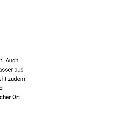
n. Auch
asser aus
eht zudem
nd
cher Ort