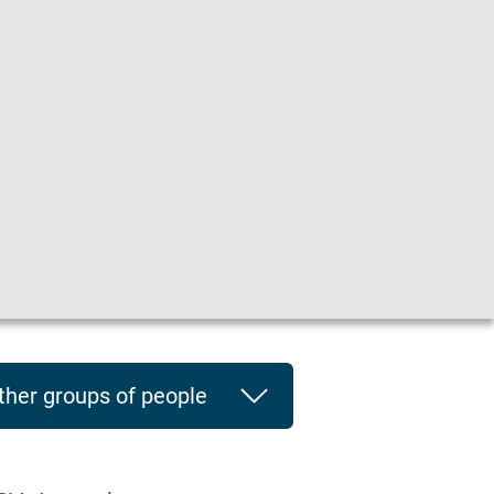
he
|
Leichte Sprache
|
Sprachen
en
ther groups of people