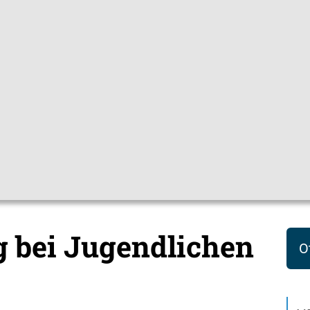
Gebärdensprac
pfchecks
Hygienetipps
Mediathek
Them
che (12-17 Jahre)
HPV (Humane Papillomviren)
 bei Jugendlichen
O