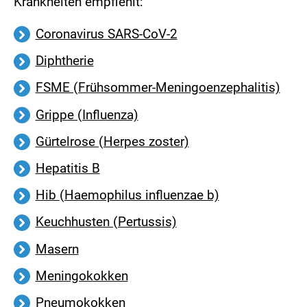
Krankheiten empfiehlt:
Coronavirus SARS-CoV-2
Diphtherie
FSME (Frühsommer-Meningoenzephalitis)
Grippe (Influenza)
Gürtelrose (Herpes zoster)
Hepatitis B
Hib (Haemophilus influenzae b)
Keuchhusten (Pertussis)
Masern
Meningokokken
Pneumokokken