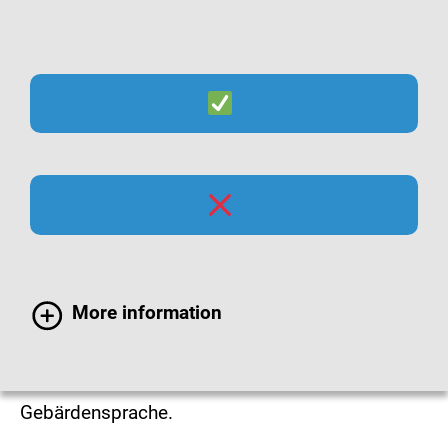
Suche
Menü
Gebärdensprach-Filme
In diesen Video-Beiträgen erhalten Sie
More information
Informationen über die Inhalte und die
Navigationsstruktur der Internetseite
www.infektionsschutz.de
in deutscher
Gebärdensprache.