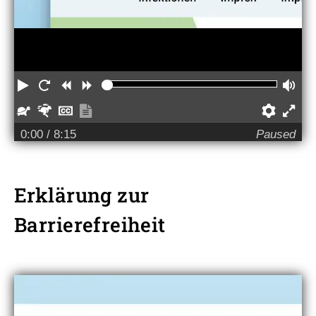
Play
Restart
Rewind
Forward
Vo
Slower
Faster
Hide
Show
Prefe
captions
transcript
0:00
/ 8:15
Paused
Erklärung zur
Barrierefreiheit