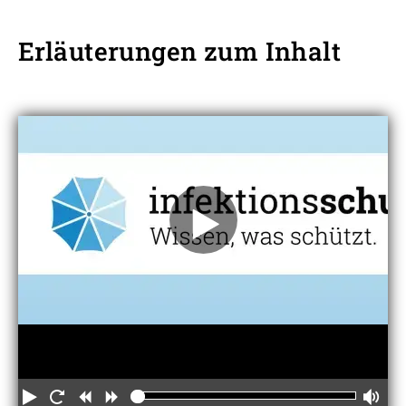
Erläuterungen zum Inhalt
Play
Restart
Rewind
Forward
Vo