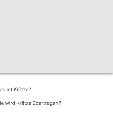
he
|
Leichte Sprache
|
Sprachen
en
s ist Krätze?
e wird Krätze übertragen?