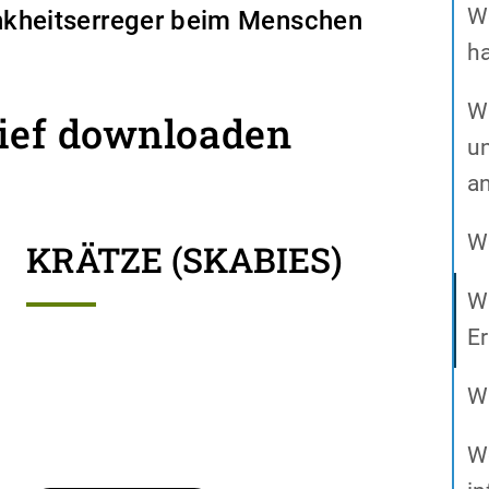
W
nkheitserreger beim Menschen
h
Wa
rief downloaden
un
a
We
KRÄTZE (SKABIES)
Wa
E
W
W