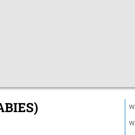
Gebärdensprac
pfchecks
Hygienetipps
Mediathek
Them
teckbriefe
Krätze (Skabies)
ABIES)
Wa
Wi