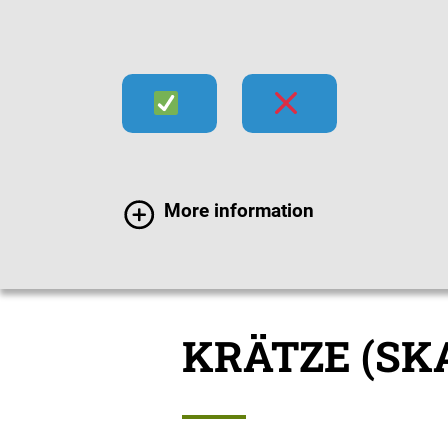
Infektionen
Impfen
Im
More information
Infektionen
Erregers
KRÄTZE (SK