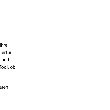
Ihre
ierfür
r und
Tool, ob
aten