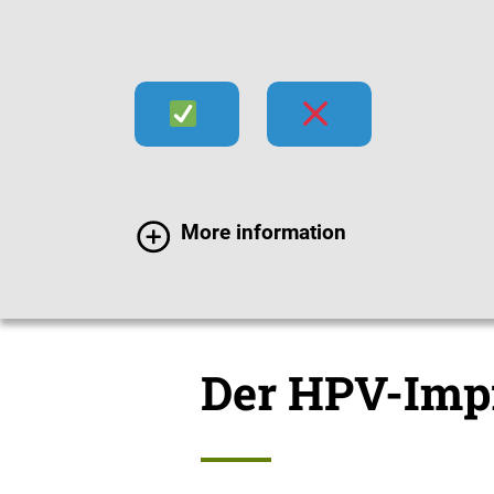
Infektionen
Impfen
Im
More information
Impfchecks
HPV-Im
Der HPV-Imp