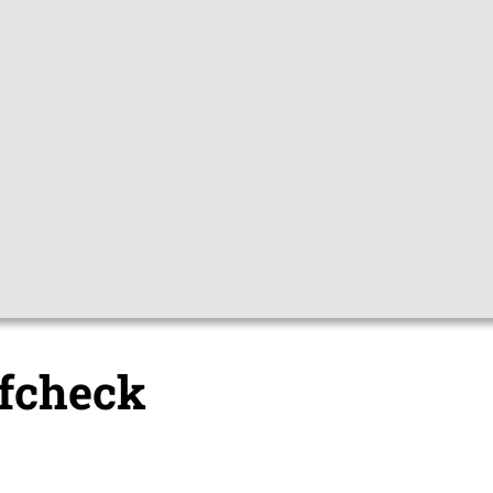
Gebärdensprac
pfchecks
Hygienetipps
Mediathek
Them
pfcheck
fcheck