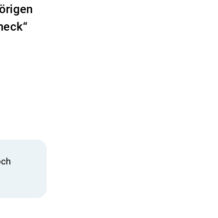
örigen
heck“
och