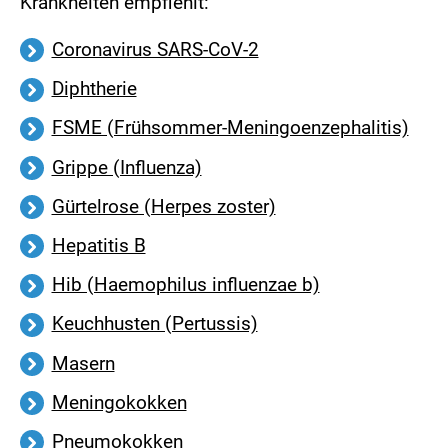
Krankheiten empfiehlt:
Coronavirus SARS-CoV-2
Diphtherie
FSME (Frühsommer-Meningoenzephalitis)
Grippe (Influenza)
Gürtelrose (Herpes zoster)
Hepatitis B
Hib (Haemophilus influenzae b)
Keuchhusten (Pertussis)
Masern
Meningokokken
Pneumokokken