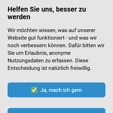
Helfen Sie uns, besser zu
werden
Wir möchten wissen, was auf unserer
Website gut funktioniert - und was wir
HPV-Impfcheck
noch verbessern können. Dafür bitten wir
Der HPV-Impfcheck
Sie um Erlaubnis, anonyme
Nutzungsdaten zu erfassen. Diese
Impfstatus überprüfen
Entscheidung ist natürlich freiwillig.
Ich verstehe, dass dieser Impfcheck
Ja, mach ich gern
eine persönliche medizinische
Beratung
nicht
ersetzt. Die
Empfehlungen gelten nur für