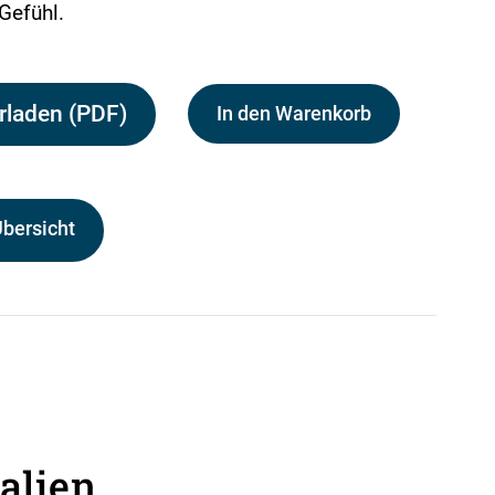
Gefühl.
rladen (PDF)
In den Warenkorb
Übersicht
alien