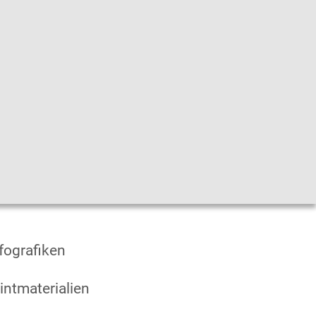
he
|
Leichte Sprache
|
Sprachen
en
fografiken
intmaterialien