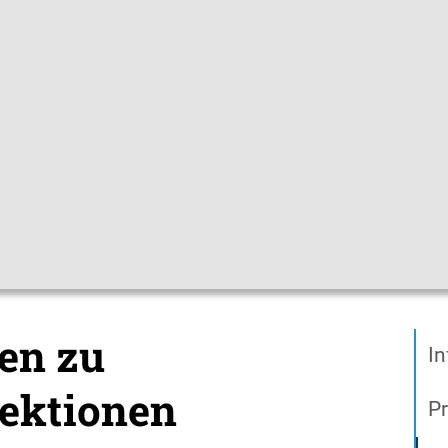
Gebärdensprac
pfchecks
Hygienetipps
Mediathek
Them
ien zu Atemwegsinfektionen
ien zu
In
ektionen
Pr