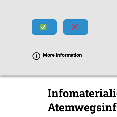
Infektionen
Impfen
Im
More information
Mediathek
Material
Infomaterial
Atemwegsinf