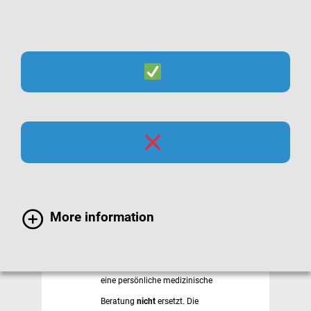
Pneumokokken-Impfcheck
Der Pneumokokken-
Impfcheck
Impfstatus überprüfen
More information
Ich verstehe, dass dieser Impfcheck
eine persönliche medizinische
Beratung
nicht
ersetzt. Die