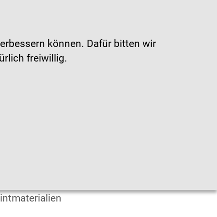
Gebärdensprache
|
Leichte Sprache
erbessern können. Dafür bitten wir
ich freiwillig.
en
fografiken
intmaterialien