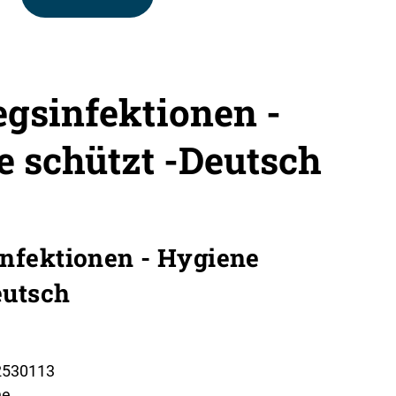
gsinfektionen -
 schützt -Deutsch
nfektionen - Hygiene
eutsch
2530113
ne