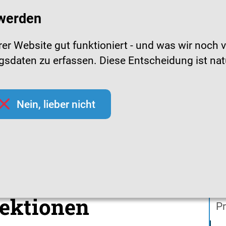
 werden
r Website gut funktioniert - und was wir noch v
daten zu erfassen. Diese Entscheidung ist natürl
pfchecks
Hygienetipps
Mediathek
Them
Nein, lieber nicht
ien zu Atemwegsinfektionen
ien zu
In
ektionen
Pr