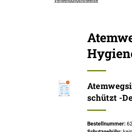
Verwendungshinweise
Atemwe
Hygiene
Atemwegsi
schützt -D
Bestellnummer:
6
Schutzgebühr:
kei