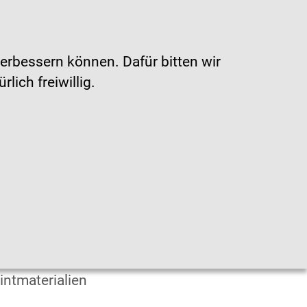
Gebärdensprache
|
Leichte Sprache
erbessern können. Dafür bitten wir
ich freiwillig.
en
fografiken
intmaterialien