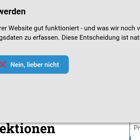
 werden
r Website gut funktioniert - und was wir noch v
daten zu erfassen. Diese Entscheidung ist natürl
pfchecks
Hygienetipps
Mediathek
Them
Nein, lieber nicht
ien zu Atemwegsinfektionen
ien zu
In
ektionen
Pr