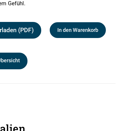
em Gefühl.
rladen (PDF)
In den Warenkorb
Übersicht
alien