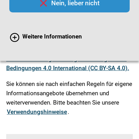
Nein, lieber nicht
Infografiken
Die Grafiken dieser Seite sind, soweit es nicht
Weitere Informationen
anders vermerkt ist, urheberrechtlich geschützt
und lizenziert unter der
Creative Commons
Namensnennung - Weitergabe unter gleichen
Bedingungen 4.0 International (CC BY-SA 4.0).
Sie können sie nach einfachen Regeln für eigene
Informationsangebote übernehmen und
weiterverwenden. Bitte beachten Sie unsere
Verwendungshinweise
.