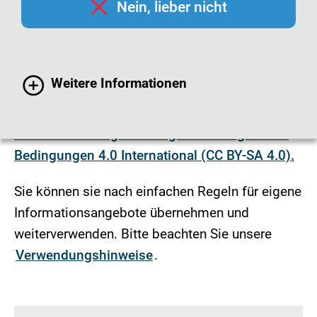
Nein, lieber nicht
Infografiken
Die Grafiken dieser Seite sind, soweit es nicht
Weitere Informationen
anders vermerkt ist, urheberrechtlich geschützt
und lizenziert unter der
Creative Commons
Namensnennung - Weitergabe unter gleichen
Bedingungen 4.0 International (CC BY-SA 4.0).
Sie können sie nach einfachen Regeln für eigene
Informationsangebote übernehmen und
weiterverwenden. Bitte beachten Sie unsere
Verwendungshinweise
.